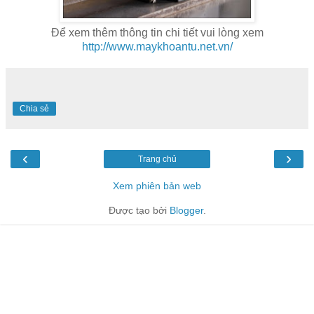
Để xem thêm thông tin chi tiết vui lòng xem
http://www.maykhoantu.net.vn/
Chia sẻ
‹
›
Trang chủ
Xem phiên bản web
Được tạo bởi
Blogger
.