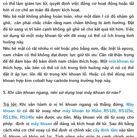
có thể làm giảm lực từ, quyết định việc động cơ hoạt động hoặc tắt
bởi vì cơ chế an toàn đã được kích hoạt.
Nếu bề mặt không phẳng hoàn toàn, như một dầm I có độ nhám gồ
ghề, cần phải chắc chắn rằng nam châm không bị ảnh hưởng. Đặt
đế từ sang vị trí bên cạnh không gồ ghề sẽ cho kết quả tốt hơn. Việc
sử dụng từ một máy khoan từ với đế xoay có thể có ích trong tình
huống này.
Nếu bề mặt có rất nhiều rỉ sét hoặc phủ bằng sơn, đặc biệt là epoxy,
nam châm có thể không đạt được lực giữ tối ưu. Cần rất thận trọng
để để đảm bảo độ bám dính nam châm thích hợp. Một
mũi khoan từ
thích hợp, sắc bén có thể có ích trong tình huống này vì nó có thể
đặt ít áp lực lên đế từ trong khi khoan lỗ. Hoặc có thể dùng mũi
khoan hợp kim cobalt hay carbide trong trường hợp này.
5.
Khi cần khoan ngang, nên sử dụng loại máy khoan từ nào?
Trả lời:
Khi vận hành ở vị trí khoan ngang và thẳng đứng,
Máy
khoan từ
có đế từ xoay như
máy khoan từ Ruko
RS120
,
RS125e
,
RS130e
,
RS140e
nên được ưu tiên. Máy khoan với đế từ xoay cho
phép định vị
máy khoan
dễ dàng và kích hoạt đế từ. Sau đó bằng
cách nhả cơ chế xoay có thể định vị chính xác
cây định tâm
vào tâm
lỗ khoan và khóa nó lại. Tính năng này giúp ta canh chỉnh máy