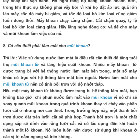
tay xoay khi vận hành. Họ nghĩ rằng họ đang khoan nhanh hơn,
trong khi thực sự không phải vậy bởi vì khi họ đặt áp lực quá lớn
lên máy, tốc độ máy bị giảm, và tốc độ loại bỏ kim loại cũng giảm
luôn đồng thời. Máy khoan chạy càng chậm, Cắt chậm quay, tỷ lệ
loại bỏ kim loại càng giảm. Hãy lắng nghe động cơ, và để cho máy
và mũi khoan làm việc của nó.
8.
Có cần thiết phải làm mát cho
mũi khoan
?
Trả lời:
Việc sử dụng nước làm mát là điều rất cần thiết để tăng tuổi
thọ
mũi khoan từ
và tăng hiệu suất khoan. Nhiều máy khoan từ
được trang bị với hệ thống nước làm mát bên trong, một số máy
khác có trục với hệ thống làm mát bên ngoài. Nước làm mát cho
mũi khoan từ
nên có tính bôi trơn với độ nhớt thấp.
Nếu một máy khoan từ không được trang bị hệ thống làm mát, bạn
không bao giờ chỉ phun nước làm mát vào
mũi khoan
vì nó chỉ sẽ
xoay quanh mũi khoan trong quá trình khoan thay vì chảy vào phần
lưỡi cắt ở những nơi cần thiết. Trong trường hợp này, một thanh bôi
trơn được đặt trên lưỡi cắt sẽ phù hợp.Thanh bôi trơn là một chất
dạng sáp sẽ dính vào răng lưỡi cắt và có tác dụng đến khi hoàn
thành một lỗ khoan. Nó luôn luôn nên được sử dụng khi khoan ở
các vị trí nằm ngang và trên không.