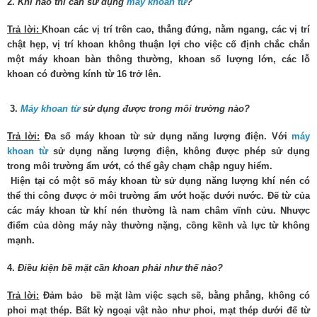
2.
Khi nào thì cần sử dụng
máy khoan từ
?
Trả lời:
Khoan các vị trí trên cao, thẳng đứng, nằm ngang, các vị trí
chật hẹp, vị trí khoan không thuận lợi cho việc cố định chắc chắn
một máy khoan bàn thông thường, khoan số lượng lớn, các lỗ
khoan có đường kính từ 16 trở lên.
3.
Máy khoan từ
sử dụng được trong môi trường nào?
Trả lời:
Đa số máy khoan từ sử dụng năng lượng điện. Với
máy
khoan từ
sử dụng năng lượng điện, không được phép sử dụng
trong môi trường ẩm ướt, có thể gây chạm chập nguy hiểm.
Hiện tại có một số máy khoan từ sử dụng năng lượng khí nén có
thể thi công được ở môi trường ẩm ướt hoặc dưới nước. Đế từ của
các máy khoan từ khí nén thường là nam châm vĩnh cửu. Nhược
điểm của dòng máy này thường nặng, cồng kềnh và lực từ không
mạnh.
4.
Điều kiện bề mặt cần khoan phải như thế nào?
Trả lời:
Đảm bảo bề mặt làm việc sạch sẽ, bằng phẳng, không có
phoi mạt thép. Bất kỳ ngoại vật nào như phoi, mạt thép dưới đế từ