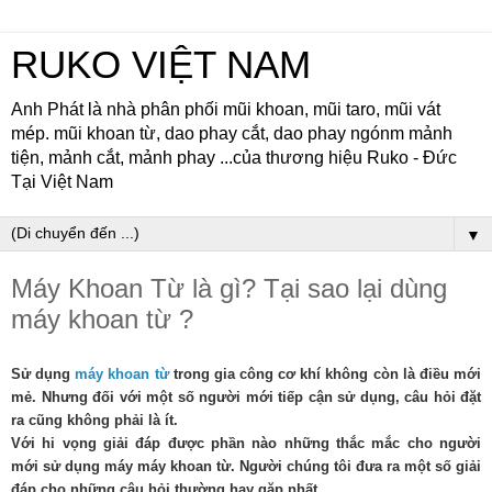
RUKO VIỆT NAM
Anh Phát là nhà phân phối mũi khoan, mũi taro, mũi vát
mép. mũi khoan từ, dao phay cắt, dao phay ngónm mảnh
tiện, mảnh cắt, mảnh phay ...của thương hiệu Ruko - Đức
Tại Việt Nam
▼
Máy Khoan Từ là gì? Tại sao lại dùng
máy khoan từ ?
Sử dụng
máy khoan từ
trong gia công cơ khí không còn là điều mới
mẻ. Nhưng đối với một số người mới tiếp cận sử dụng, câu hỏi đặt
ra cũng không phải là ít.
Với hi vọng giải đáp được phần nào những thắc mắc cho người
mới sử dụng máy máy khoan từ. Người chúng tôi đưa ra một số giải
đáp cho những câu hỏi thường hay gặp nhất.