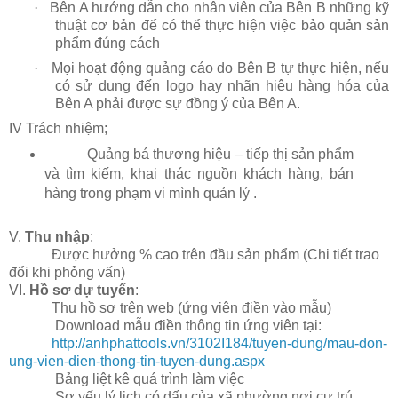
·
Bên
A hướng dẫn cho nhân viên của Bên B những kỹ
thuật cơ bản để có thể thực hiện việc bảo quản sản
phẩm đúng cách
·
Mọi hoạt động quảng cáo do Bên B tự thực hiện, nếu
có sử dụng đến logo hay nhãn hiệu hàng hóa của
Bên A phải được sự đồng ý của Bên A.
IV Trách nhiệm;
Quảng bá thương hiệu – tiếp thị sản phẩm
và tìm kiếm, khai thác nguồn khách hàng, bán
hàng trong phạm vi mình quản lý .
V.
Thu nhập
:
Được hưởng % cao trên đầu sản phẩm (Chi tiết trao
đổi khi phỏng vấn)
VI.
Hồ sơ dự tuyển
:
Thu hồ sơ trên web (ứng viên điền vào mẫu)
Download mẫu điền thông tin ứng viên tại:
http://anhphattools.vn/3102I184/tuyen-dung/mau-don-
ung-vien-dien-thong-tin-tuyen-dung.aspx
Bảng liệt kê quá trình làm việc
Sơ yếu lý lịch có dấu của xã phường nơi cư trú