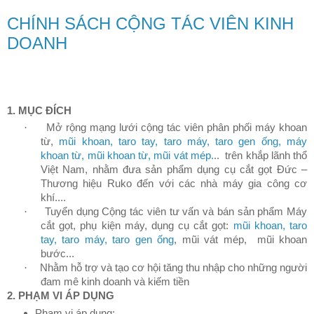
CHÍNH SÁCH CỘNG TÁC VIÊN KINH
DOANH
1. MỤC ĐÍCH
·
Mở rộng mạng lưới cộng tác viên phân phối máy khoan
từ,
mũi khoan, taro tay, taro máy, taro gen ống, máy
khoan từ, mũi khoan từ, mũi vát mép.
.. trên khắp lãnh thổ
Việt Nam, nhằm đưa sản phẩm dụng cụ cắt gọt Đức –
Thương hiệu Ruko đến với các nhà máy gia công cơ
khí....
·
Tuyển dụng Cộng tác viên
tư vấn và bán sản phẩm Máy
cắt gọt, phụ kiện máy, dụng cụ cắt gọt:
mũi khoan, taro
tay, taro máy, taro gen ống
, mũi vát mép, mũi khoan
bước...
·
Nhằm hỗ trợ và tạo cơ hội tăng thu nhập cho những người
đam mê kinh doanh và kiếm tiền
2. PHẠM VI ÁP DỤNG
Phạm vi áp dụng: