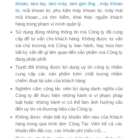
khoan, taro tay, taro máy, taro gen ống
,
máy khoan
từ,
mũi khoan từ, phụ kiện máy khoan từ, máy mài
mũi khoan....
và tìm kiếm, khai thác nguồn khách
hàng trong phạm vi mình quản lý .
Sử dụng đúng những thông tin mà Công ty đã cung
cấp để tư vấn cho khách hàng. Không được tư vấn
sai chủ trương mà Công ty ban hành, hay hứa hẹn
bất kỳ vấn đề gì liên quan đến sản phẩm mà Công ty
đang phân phối.
Tuyệt đối không được lợi dụng uy tín công ty nhằm
cung cấp các sản phẩm kém chất lượng nhằm
chiếm đoạt tài sản của khách hàng
Nghiêm cấm cộng tác viên lợi dụng danh nghĩa của
Công ty để thực hiện những hành vi vi phạm pháp
luật hoặc những hành vi có thể làm ảnh hưởng xấu
đến uy tín và thương hiệu của Công ty.
Không được nhận bất kỳ khoản tiền nào của Khách
hàng trong quá trình làm Cộng Tác Viên kể cả các
khoản tiền đặt cọc, các khoản phí (nếu có)….