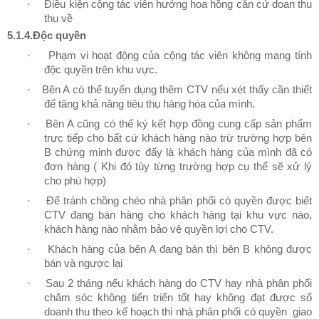
·
Điều kiện cộng tác viên hưởng hoa hồng căn cứ doan thu
thu về
5.1.4.
Độc quyền
·
Phạm vi hoạt động của cộng tác viên không mang tính
độc quyền trên khu vực.
·
Bên A có thể tuyển dụng thêm CTV nếu xét thấy cần thiết
để tăng khả năng tiêu thụ hàng hóa của mình.
·
Bên A cũng có thể ký kết hợp đồng cung cấp sản phẩm
trực tiếp cho bất cứ khách hàng nào trừ trường hợp bên
B chứng minh được đấy là khách hàng của mình đã có
đơn hàng ( Khi đó tùy từng trường hợp cụ thể sẽ xử lý
cho phù hợp)
·
Để tránh chồng chéo nhà phân phối có quyền được biết
CTV đang bán hàng cho khách hàng tại khu vực nào,
khách hàng nào nhằm bảo vệ quyền lợi cho CTV.
·
Khách hàng của bên A đang bán thì bên B không được
bán và ngược lại
·
Sau 2 tháng nếu khách hàng do CTV hay nhà phân phối
chăm sóc không tiến triển tốt hay không đạt được số
doanh thu theo kế hoạch thì nhà phân phối có quyền giao