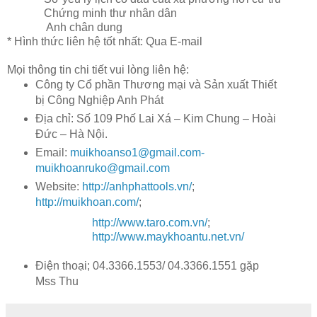
Chứng minh thư nhân dân
Anh chân dung
* Hình thức liên hệ tốt nhất: Qua E-mail
Mọi thông tin chi tiết vui lòng liên hệ:
Công ty Cổ phần Thương mại và Sản xuất Thiết
bị Công Nghiệp Anh Phát
Địa chỉ: Số 109 Phố Lai Xá – Kim Chung – Hoài
Đức – Hà Nội.
Email:
muikhoanso1@gmail.com-
muikhoanruko@gmail.com
Website:
http://anhphattools.vn/
;
http://muikhoan.com/
;
http://www.taro.com.vn/
;
http://www.maykhoantu.net.vn/
Điện thoại; 04.3366.1553/
04.3366.1551
gặp
Ms
s
T
hu