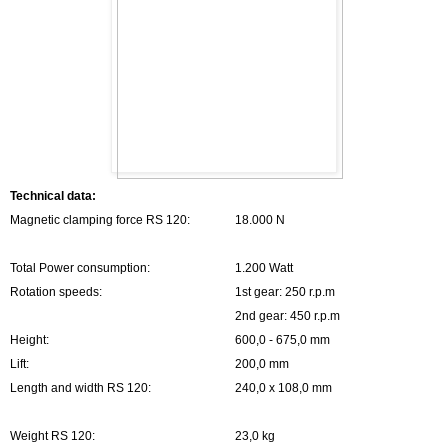
Technical data:
Magnetic clamping force RS 120:
18.000 N
Total Power consumption:
1.200 Watt
Rotation speeds:
1st gear: 250 r.p.m
2nd gear: 450 r.p.m
Height:
600,0 - 675,0 mm
Lift:
200,0 mm
Length and width RS 120:
240,0 x 108,0 mm
Weight RS 120:
23,0 kg