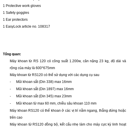
1 Protective work gloves
1 Safety goggles
1 Ear protectors
1 EasyLock article no. 108317
Tổng quan:
Máy khoan từ RS 120 có công suất 1.200w, cân nặng 23 kg, độ dài và
rộng của máy là 600*675mm
Máy khoan từ RS120 có thể sử dụng với các dụng cụ sau
-
Mũi khoan sắt (Din 338) max 16mm
-
Mũi khoan sắt (Din 1897) max 16mm
-
Mũi khoan sắt (Din 345) max 23mm
-
Mũi khoan từ max 60 mm, chiều sâu khoan 110 mm
Máy khoan RS120 có thể khoan ở các vị trí nằm ngang, thẳng đứng hoặc
trên cao
Máy khoan từ RS120 đồng bộ, kết cấu nhẹ làm cho máy cực kỳ linh hoạt