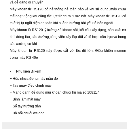
và dễ dàng di chuyển.
Máy khoan từ RS120 có hệ thống hệ toàn bảo vệ khi sử dụng, máy chưa
thể hoạt động khi công tắc lực từ chưa được bật. Máy khoan từ RS120 có
thiết bị tự ngắt điện an toàn khi bị ảnh hưởng bởi yếu tố bên ngoài
Máy khoan từ RS120 lý tưởng để khoan sắt, kết cấu xây dựng, sản xuất cơ
khí, đóng tàu, cầu đường,công việc xây lắp đặt và tổ hợp cần trục và trong
các xưởng cơ khí
Máy khoan từ RS120 này được cắt với tốc độ lớn. Điều khiển momen
trong máy RS 40e
-
Phụ kiện đi kèm
+ Hộp nhựa đựng máy mầu đỏ
+ Tay quay điều chỉnh máy
+ Mang danh để dùng mũi khoan chuôi trụ mã số 108117
+ Bình làm mát máy
+ Sổ tay hướng dẫn
+ Bộ nối chuôi weldon