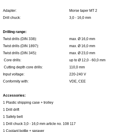
Adapter:
Morse taper MT 2
Drill chuck:
3,0 - 16,0 mm
Drilling range:
Twist drills (DIN 338):
max. Ø 16,0 mm
Twist drills (DIN 1897):
max. Ø 16,0 mm
Twist drills (DIN 345):
max. Ø 23,0 mm
Core drills:
up to Ø 12,0 - 60,0 mm
Cutting depth core drills:
110,0 mm
Input voltage:
220-240 V
Conformity with:
VDE, CEE
Accessories:
1 Plastic shipping case + trolley
1 Drill drift
1 Safety belt
1 Drill chuck 3,0 - 16,0 mm article no. 108 117
1 Coolant bottle + sprayer