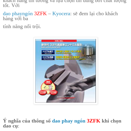
khách hàng tin tưởng và lựa chọn tin dùng bởi chất lượng
tốt. Với
dao phayngón
3ZFK
–
Kyocera
: sẽ đem lại cho khách
hàng với ba
tính năng nổi trội.
Ý nghĩa của thông số
dao phay ngón
3ZFK
khi chọn
dao cụ
: