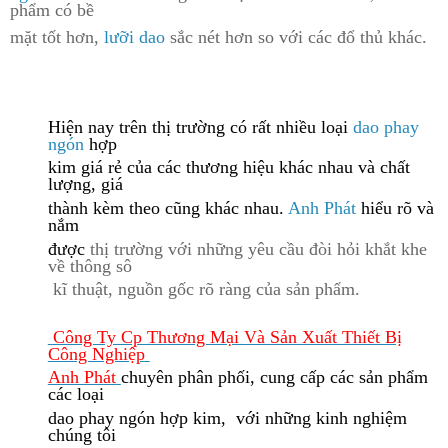
phẩm có bề
mặt tốt hơn,
lưỡi dao
sắc nét hơn so với các đổ thủ khác.
Hiện nay trên thị tr
ường có rất nhiều loại
dao phay
ngón
hợp
kim giá rẻ của các thương hiệu khác nhau và chất
lượng, giá
thành kèm theo cũng khác nhau.
Anh Phát
hiểu r
õ và
nắm
được
thị trường với những yêu cầu đòi hỏi khắt khe
về thông sô
kĩ
thuật, nguồn gốc rõ ràng của sản phẩm.
Công Ty Cp Th
ương Mại Và Sản Xuất Thiết Bị
Công Nghiệp
Anh Phát
chuyên phân phối, cung cấp các sản phẩm
các loại
dao phay ngón hợp kim, với những kinh nghiệm
chúng tôi