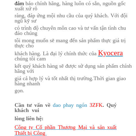
đảm
bảo chính hãng, hàng luôn có sẵn, nguồn gốc
xuất xứ rõ
ràng, đáp ứng mội nhu cầu của quý khách.
Với đội
ngũ kỹ sư
có trình độ chuyên môn cao và t
ư vấn tận t
ình chu
đáo chúng
tôi mong muốn sẽ mang đến sản phẩm thực giá trị
thực cho
Kyocera
khách hàng. Là đại lý chính thức của
chúng tôi cam
kết quý khách hàng sẽ được sử dụng sản phẩm chính
hãng với
giá cả hợp lý và tốt nhất thị tr
ường.
T
hời gian giao
hàng nhanh
gọn.
Cần t
ư vấn về
dao phay ngón
3ZFK
.
Qu
ý
khách vui
lòng liên hệ:
Công ty Cổ phần Th
ương Mại và sản xuất
Thiết bị Công