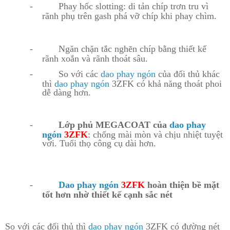
-
Phay hốc slotting: di tản chíp tr
ơn tru v
ì
rãnh phụ trên gash phá vỡ chíp khi phay chìm.
-
Ngăn chặn tắc nghẽn chíp bằng thiết kế
rãnh xoắn và rãnh thoát sâu.
-
So với các
dao phay ngón
của đối thủ khác
thì
dao phay ngón
3ZFK có khả năng thoát phoi
dễ dàng h
ơn.
-
Lớp phủ MEGACOAT của
dao phay
ngón
3ZFK
: chống mài mòn và chịu nhiệt tuyệt
vời. Tuổi thọ công cụ dài h
ơn.
-
Dao phay ngón
3ZFK
hoàn thiện bề mặt
tốt h
ơn nhờ thiết kế cạnh sắc nét
So với các đối thủ thì
dao phay ngón
3ZFK có đường nét