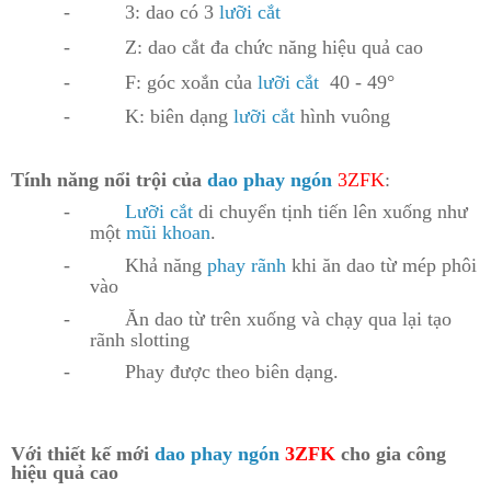
-
3: dao có 3
l
ưỡi cắt
-
Z: dao cắt đa chức năng hiệu quả cao
-
F: góc xoắn của
l
ưỡi cắt
40 - 49°
-
K: biên dạng
l
ưỡi cắt
h
ình vuông
Tính năng nổi trội của
dao phay ngón
3ZFK
:
-
L
ưỡi cắt
di chuyển tịnh tiến lên xuống như
một
mũi khoan
.
-
Khả năng
phay rãnh
khi ăn dao từ mép phôi
vào
-
Ăn dao từ trên xuống và chạy qua lại tạo
rãnh slotting
-
Phay được theo biên dạng.
Với thiết kế mới
dao phay ngón
3ZFK
cho gia công
hiệu quả cao