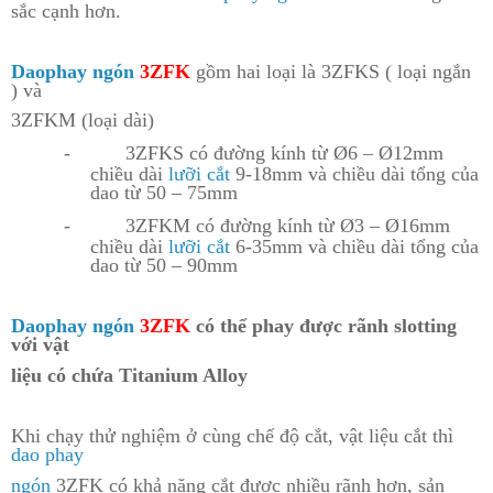
sắc cạnh hơn.
Daophay ngón
3ZFK
gồm hai loại là 3ZFKS ( loại ngắn
) và
3ZFKM (loại dài)
-
3ZFKS có đường kính từ Ø6 – Ø12mm
chiều dài
l
ưỡi cắt
9-18mm và chiều dài tổng của
dao từ 50 – 75mm
-
3ZFKM có đường kính từ Ø3 – Ø16mm
chiều dài
l
ưỡi cắt
6-35mm và chiều dài tổng của
dao từ 50 – 90mm
Daophay ngón
3ZFK
có thể phay được rãnh slotting
với vật
liệu có chứa Titanium Alloy
Khi chạy thử nghiệm ở cùng chế độ cắt, vật liệu cắt thì
dao phay
ngón
3ZFK có khả năng cắt được nhiều rãnh h
ơn, sản