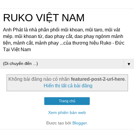
RUKO VIỆT NAM
Anh Phát là nhà phân phối mũi khoan, mũi taro, mũi vát
mép. mũi khoan từ, dao phay cắt, dao phay ngónm mảnh
tiện, mảnh cắt, mảnh phay ...của thương hiệu Ruko - Đức
Tại Việt Nam
▼
Không bài đăng nào có nhãn
featured-post-2-url-here
.
Hiển thị tất cả bài đăng
Trang chủ
Xem phiên bản web
Được tạo bởi
Blogger
.