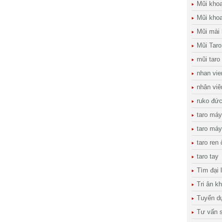
Mũi kho
Mũi khoa
Mũi mài
Mũi Taro
mũi taro
nhan vie
nhân viê
ruko đứ
taro máy
taro máy
taro ren
taro tay
Tìm đại 
Tri ân k
Tuyển d
Tư vấn s