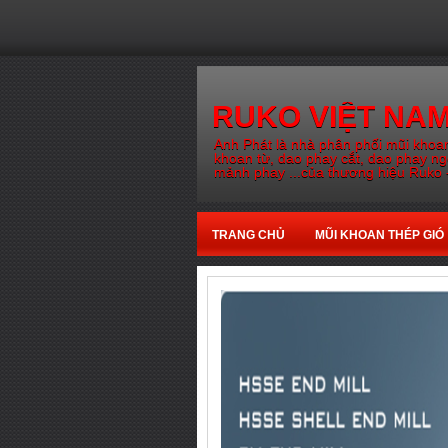
RUKO VIỆT NA
Anh Phát là nhà phân phối mũi khoan
khoan từ, dao phay cắt, dao phay n
mảnh phay ...của thương hiệu Ruko 
TRANG CHỦ
MŨI KHOAN THÉP GIÓ