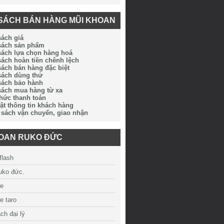
SÁCH BÁN HÀNG MŨI KHOAN
sách giá
 sách sản phẩm
sách lựa chọn hàng hoá
sách hoàn tiền chênh lệch
sách bán hàng đặc biệt
sách dùng thử
sách bảo hành
sách mua hàng từ xa
thức thanh toán
ật thông tin khách hàng
 sách vận chuyển, giao nhận
HOAN RUKO ĐỨC
flash
ruko đức.
ue
e taro
ch đại lý