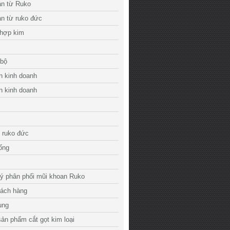
an từ Ruko
n từ ruko đức
 hợp kim
 bộ
n kinh doanh
n kinh doanh
c
 ruko đức
 ống
lý phân phối mũi khoan Ruko
hách hàng
ụng
ản phẩm cắt gọt kim loại