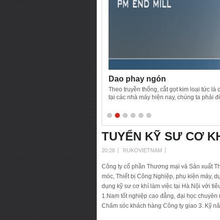
Dao phay ngón
Theo truyền thống, cắt gọt kim loại tức là
tại các nhà máy hiện nay, chúng ta phải đ
nhiệt có chứa sắt hoặc không chứa sắt (ví 
với hợp kim thép truyền thống và có thể th
TUYỂN KỸ SƯ CƠ K
20:28
RUKOVIETNAM
Công ty cổ phần Thương mại và Sản xuất Th
móc, Thiết bị Công Nghiệp, phụ kiện máy, dụ
dụng kỹ sư cơ khí làm việc tại Hà Nội với ti
1.Nam tốt nghiệp cao đẳng, đại học chuyên n
Chăm sóc khách hàng Công ty giao 3. Kỹ năn