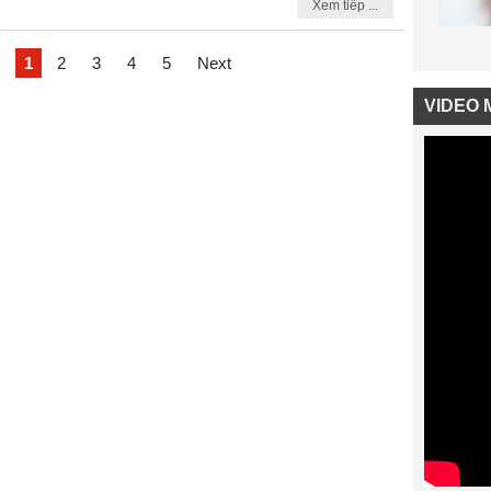
Xem tiếp ...
1
2
3
4
5
Next
VIDEO 