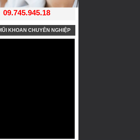
09.745.945.18
MŨI KHOAN CHUYÊN NGHIỆP