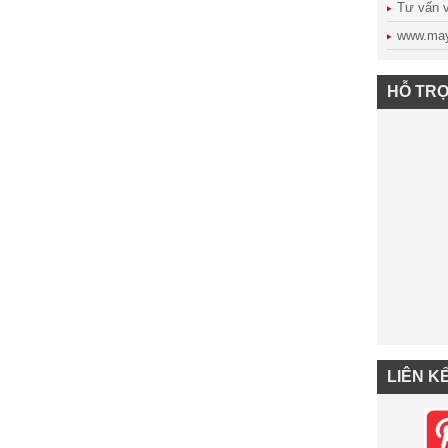
Tư vấn vậ
www.may
HỖ TRỢ
LIÊN K