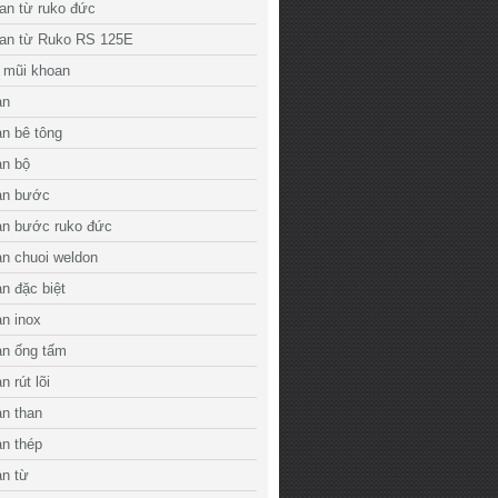
an từ ruko đức
an từ Ruko RS 125E
 mũi khoan
an
n bê tông
an bộ
an bước
an bước ruko đức
n chuoi weldon
n đặc biệt
n inox
an ống tấm
 rút lõi
n than
n thép
an từ