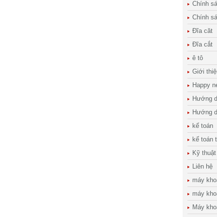
Chính s
Chính s
Đĩa căt
Đĩa cắt
ê tô
Giới thi
Happy n
Hướng d
Hướng d
kế toán
kế toán 
Kỹ thuật
Liên hệ
máy kho
máy kho
Máy kho