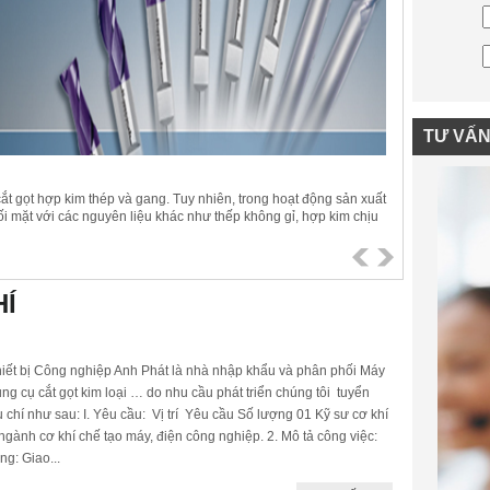
TƯ VẤ
 cắt gọt hợp kim thép và gang. Tuy nhiên, trong hoạt động sản xuất
ối mặt với các nguyên liệu khác như thếp không gỉ, hợp kim chịu
dụ: titanium) và siêu hợp kim. Những vật liệu này rất khác biệt so
ực sự đúng nghĩa là “khó gia công”. .
HÍ
iết bị Công nghiệp Anh Phát là nhà nhập khẩu và phân phối Máy
ng cụ cắt gọt kim loại … do nhu cầu phát triển chúng tôi tuyển
êu chí như sau: I. Yêu cầu: Vị trí Yêu cầu Số lượng 01 Kỹ sư cơ khí
gành cơ khí chế tạo máy, điện công nghiệp. 2. Mô tả công việc:
g: Giao...