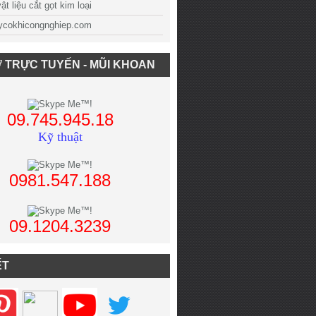
t liệu cắt gọt kim loại
cokhicongnghiep.com
 TRỰC TUYẾN - MŨI KHOAN
09.745.945.18
Kỹ thuật
0981.547.188
09.1204.3239
ẾT