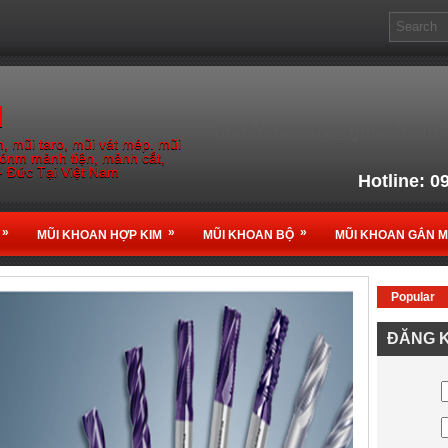
M
muikhoanso1@gmail.com
, mũi taro, mũi vát mép. mũi
gónm mảnh tiện, mảnh cắt,
- Đức Tại Việt Nam
Hotline: 0
Email: muikho
»
»
»
MŨI KHOAN HỢP KIM
MŨI KHOAN BỘ
MŨI KHOAN GẮN 
Popular
Nhà Phân phối chính thứ
ĐĂNG K
tại
Vi