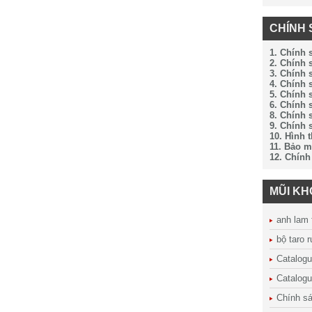
CHÍNH 
1. Chính 
2. Chính
3. Chính 
4. Chính 
5. Chính 
6. Chính 
8. Chính 
9. Chính 
10. Hình 
11. Bảo m
12. Chính
MŨI K
anh lam 
bộ taro 
Catalog
Catalogu
Chính sá