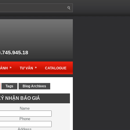
9.745.945.18
anso1@gmail.com
»
»
MẢNH
TƯ VẤN
CATALOGUE
Tags
Blog Archives
c sản phẩm Ruko - Germany
Ý NHẬN BÁO GIÁ
ệt Nam
Name
Phone
Address