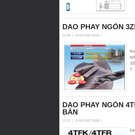
DAO PHAY NGÓN 3Z
13:38
RUKOVIETNAM
DA
th
tưở
3ZF
Ý...
DAO PHAY NGÓN 4T
BẢN
15:51
RUKOVIETNAM
D