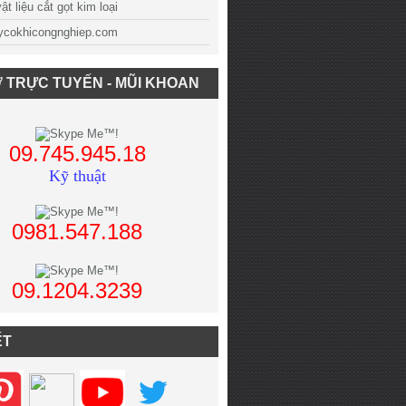
t liệu cắt gọt kim loại
cokhicongnghiep.com
 TRỰC TUYẾN - MŨI KHOAN
09.745.945.18
Kỹ thuật
0981.547.188
09.1204.3239
ẾT