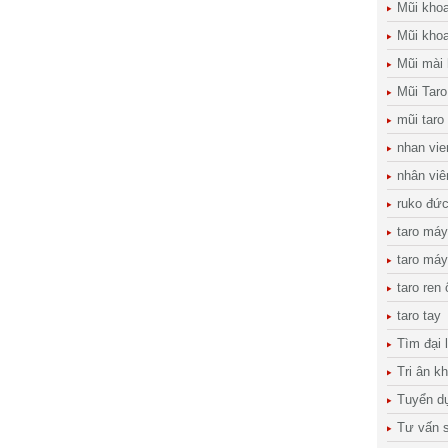
Mũi kho
Mũi khoa
Mũi mài
Mũi Taro
mũi taro
nhan vie
nhân viê
ruko đứ
taro máy
taro máy
taro ren
taro tay
Tìm đại 
Tri ân k
Tuyển d
Tư vấn s