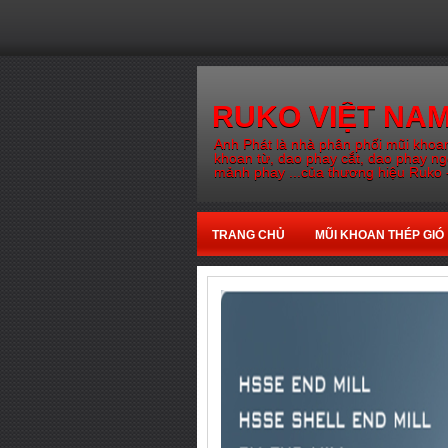
RUKO VIỆT NA
Anh Phát là nhà phân phối mũi khoan
khoan từ, dao phay cắt, dao phay n
mảnh phay ...của thương hiệu Ruko 
TRANG CHỦ
MŨI KHOAN THÉP GIÓ