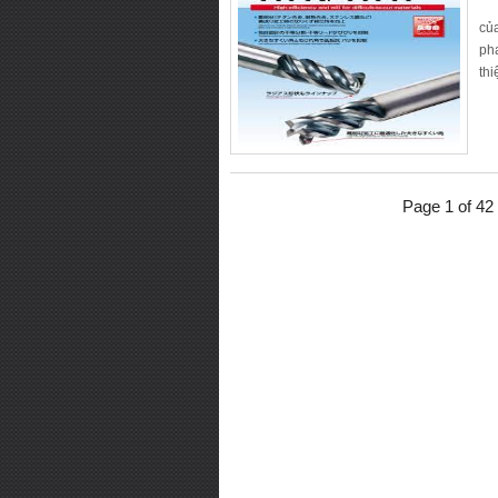
KH
củ
ph
thi
Page 1 of 42