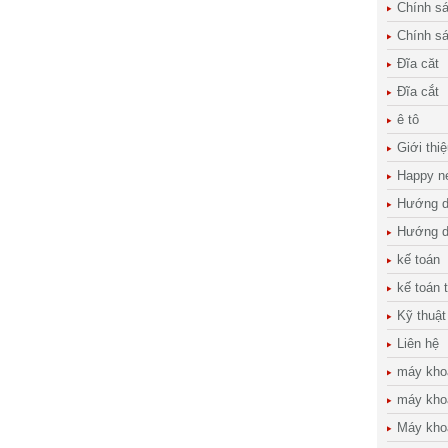
Chính s
Chính s
Đĩa căt
Đĩa cắt
ê tô
Giới thi
Happy n
Hướng d
Hướng d
kế toán
kế toán 
Kỹ thuật
Liên hệ
máy kho
máy kho
Máy kho