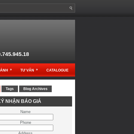
9.745.945.18
anso1@gmail.com
»
»
MẢNH
TƯ VẤN
CATALOGUE
Tags
Blog Archives
c sản phẩm Ruko - Germany
Ý NHẬN BÁO GIÁ
ệt Nam
Name
Phone
Address