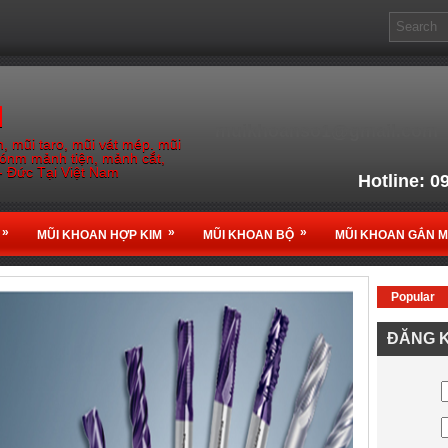
M
muikhoanso1@gmail.com
, mũi taro, mũi vát mép. mũi
gónm mảnh tiện, mảnh cắt,
- Đức Tại Việt Nam
Hotline: 0
Email: muikho
»
»
»
MŨI KHOAN HỢP KIM
MŨI KHOAN BỘ
MŨI KHOAN GẮN 
Popular
Nhà Phân phối chính thứ
ĐĂNG K
tại
Vi