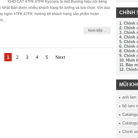
Ó CẮT 4TFK,4TFR Kyocera là một thương hiệu nổi tiếng
a Nhật Bản được nhiều khách hàng tin tưởng và lựa chọn. Với dao
CHÍNH 
ay ngón 4TFK,4TFR hướng tới khách hàng sản phẩm hoàn
ện...
1. Chính 
2. Chính
Xem tiếp ...
3. Chính 
4. Chính 
5. Chính 
6. Chính 
8. Chính 
9. Chính 
1
2
3
4
5
Next
10. Hình 
11. Bảo m
12. Chính
MŨI K
anh lam 
bộ taro 
Catalog
Catalogu
Chính sá