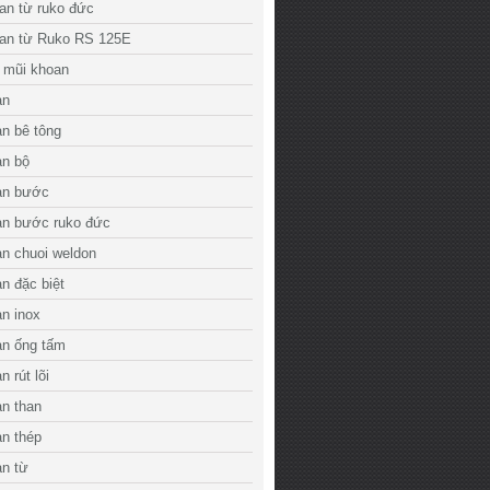
an từ ruko đức
an từ Ruko RS 125E
 mũi khoan
an
n bê tông
an bộ
an bước
an bước ruko đức
n chuoi weldon
n đặc biệt
n inox
an ống tấm
 rút lõi
n than
n thép
an từ