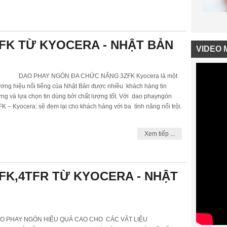
FK TỪ KYOCERA - NHẬT BẢN
VIDEO 
O PHAY NGÓN ĐA CHỨC NĂNG 3ZFK Kyocera là một
ương hiệu nổi tiếng của Nhật Bản được nhiều khách hàng tin
ng và lựa chọn tin dùng bởi chất lượng tốt. Với dao phayngón
K – Kyocera: sẽ đem lại cho khách hàng với ba tính năng nổi trội.
Xem tiếp ...
FK,4TFR TỪ KYOCERA - NHẬT
AO PHAY NGÓN HIỆU QUẢ CAO CHO CÁC VẬT LIỆU