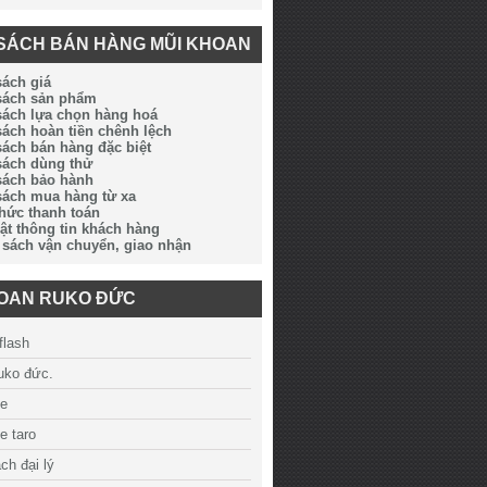
SÁCH BÁN HÀNG MŨI KHOAN
sách giá
 sách sản phẩm
sách lựa chọn hàng hoá
sách hoàn tiền chênh lệch
sách bán hàng đặc biệt
sách dùng thử
sách bảo hành
sách mua hàng từ xa
thức thanh toán
ật thông tin khách hàng
 sách vận chuyển, giao nhận
HOAN RUKO ĐỨC
flash
ruko đức.
ue
e taro
ch đại lý