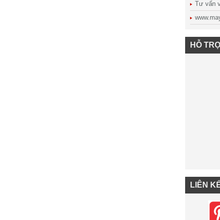
Tư vấn vậ
www.may
HỖ TRỢ
LIÊN K