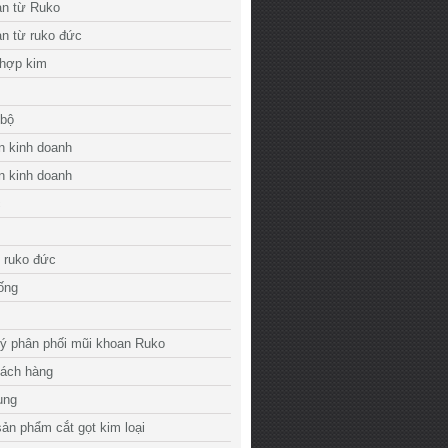
an từ Ruko
n từ ruko đức
 hợp kim
 bộ
n kinh doanh
n kinh doanh
c
 ruko đức
 ống
lý phân phối mũi khoan Ruko
hách hàng
ụng
ản phẩm cắt gọt kim loại