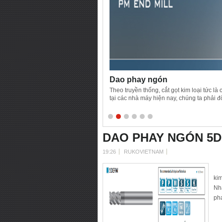
Dao phay ngón
Theo truyền thống, cắt gọt kim loại tức là
tại các nhà máy hiện nay, chúng ta phải đ
nhiệt có chứa sắt hoặc không chứa sắt (ví 
với hợp kim thép truyền thống và có thể th
DAO PHAY NGÓN 5D
19:26
RUKOVIETNAM
D
ki
Nh
ph