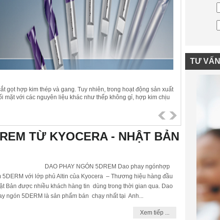
TƯ VẤ
 cắt gọt hợp kim thép và gang. Tuy nhiên, trong hoạt động sản xuất
ối mặt với các nguyên liệu khác như thếp không gỉ, hợp kim chịu
dụ: titanium) và siêu hợp kim. Những vật liệu này rất khác biệt so
ực sự đúng nghĩa là “khó gia công”. .
REM TỪ KYOCERA - NHẬT BẢN
AO PHAY NGÓN 5DREM Dao phay ngónhợp
m 5DERM với lớp phủ Altin của Kyocera – Thương hiệu hàng đầu
ật Bản được nhiều khách hàng tin dùng trong thời gian qua. Dao
ay ngón 5DERM là sản phẩm bán chạy nhất tại Anh...
Xem tiếp ...