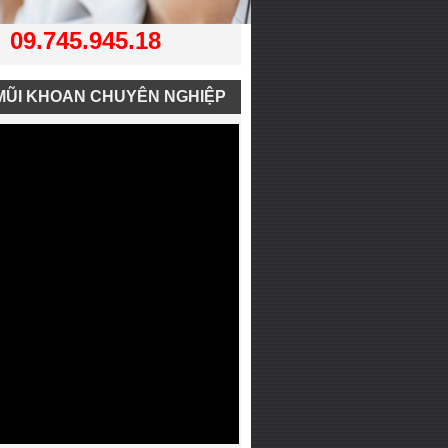
09.745.945.18
MŨI KHOAN CHUYÊN NGHIỆP