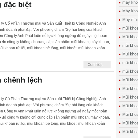
máy kho
 đặc biệt
Máy kho
Máy mài
g ty Cổ Phần Thương mại và Sản xuất Thiết bị Công Nghiệp Anh
mũi kho
inh doanh phát đạt. Với phương châm “Sự hài lòng của khách
nên Công ty Anh Phát luôn nỗ lực không ngừng để ngày một hoàn
Mũi khoa
o đó công ty không chỉ cung cấp sản phẩm mũi khoan, máy khoan,
mũi kho
i khoan rút lõi, mũi khoan bê tông, mũi khoét, mũi khoan xoắn
Mui kho
mũi kho
Xem tiếp ...
mũi khoa
n chênh lệch
Mũi khoa
Mũi khoa
Mũi kho
g ty Cổ Phần Thương mại và Sản xuất Thiết bị Công Nghiệp Anh
inh doanh phát đạt. Với phương châm “Sự hài lòng của khách
Mũi khoan
nên Công ty Anh Phát luôn nỗ lực không ngừng để ngày một hoàn
Mũi khoa
o đó công ty không chỉ cung cấp sản phẩm mũi khoan, máy khoan,
Mũi khoa
i khoan rút lõi, mũi khoan bê tông, mũi khoét, mũi khoan xoắn
Mũi kho