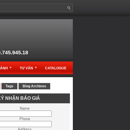
9.745.945.18
anso1@gmail.com
»
»
MẢNH
TƯ VẤN
CATALOGUE
Tags
Blog Archives
c sản phẩm Ruko - Germany
Ý NHẬN BÁO GIÁ
ệt Nam
Name
Phone
Address