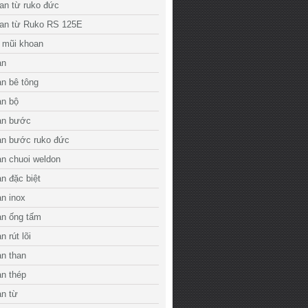
an từ ruko đức
an từ Ruko RS 125E
 mũi khoan
an
n bê tông
an bộ
an bước
an bước ruko đức
n chuoi weldon
n đặc biệt
n inox
an ống tấm
 rút lõi
n than
n thép
an từ