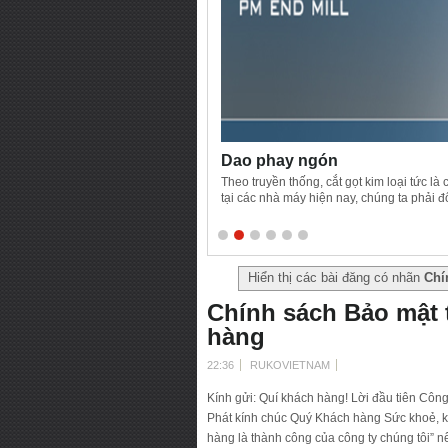
Dao phay ngón
Theo truyền thống, cắt gọt kim loại tức là
tại các nhà máy hiện nay, chúng ta phải đ
nhiệt có chứa sắt hoặc không chứa sắt (ví 
với hợp kim thép truyền thống và có thể th
Hiển thị các bài đăng có nhãn
Chí
Chính sách Bảo mật t
hàng
22:36
RUKOVIETNAM
Kính gửi: Quí khách hàng! Lời đầu tiên Côn
Phát kính chúc Quý Khách hàng Sức khoẻ, k
hàng là thành công của công ty chúng tôi” 