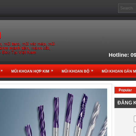
M
muikhoanso1@gmail.com
, mũi taro, mũi vát mép. mũi
gónm mảnh tiện, mảnh cắt,
- Đức Tại Việt Nam
Hotline: 0
Email: muikho
»
»
»
MŨI KHOAN HỢP KIM
MŨI KHOAN BỘ
MŨI KHOAN GẮN 
Popular
Nhà Phân phối chính thứ
ĐĂNG K
tại
Vi