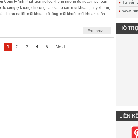
nên Công ty Anh Phát luôn nỗ lực không ngừng để ngày một hoàn
Tư vấn vậ
o đó công ty không chỉ cung cấp sản phẩm mũi khoan, máy khoan,
www.may
i khoan rút lõi, mũi khoan bê tông, mũi khoét, mũi khoan xoắn
HỖ TRỢ
Xem tiếp ...
1
2
3
4
5
Next
LIÊN K