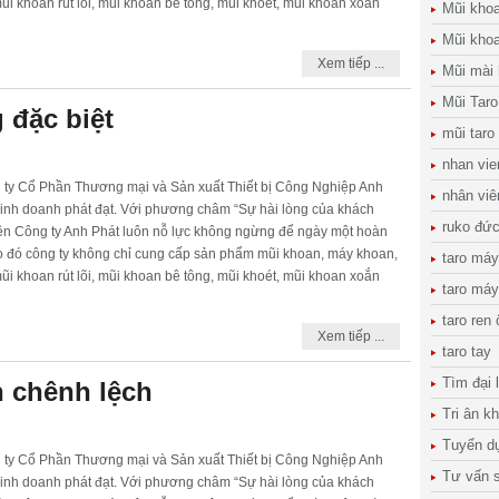
i khoan rút lõi, mũi khoan bê tông, mũi khoét, mũi khoan xoắn
Mũi kho
Mũi khoa
Xem tiếp ...
Mũi mài
Mũi Taro
 đặc biệt
mũi taro
nhan vie
g ty Cổ Phần Thương mại và Sản xuất Thiết bị Công Nghiệp Anh
nhân viê
inh doanh phát đạt. Với phương châm “Sự hài lòng của khách
ruko đứ
nên Công ty Anh Phát luôn nỗ lực không ngừng để ngày một hoàn
o đó công ty không chỉ cung cấp sản phẩm mũi khoan, máy khoan,
taro máy
i khoan rút lõi, mũi khoan bê tông, mũi khoét, mũi khoan xoắn
taro máy
taro ren
Xem tiếp ...
taro tay
Tìm đại 
n chênh lệch
Tri ân k
Tuyển d
g ty Cổ Phần Thương mại và Sản xuất Thiết bị Công Nghiệp Anh
Tư vấn s
inh doanh phát đạt. Với phương châm “Sự hài lòng của khách