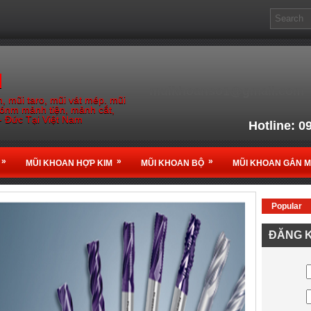
M
muikhoanso1@gmail.com
, mũi taro, mũi vát mép. mũi
gónm mảnh tiện, mảnh cắt,
- Đức Tại Việt Nam
Hotline: 0
Email: muikho
»
»
»
MŨI KHOAN HỢP KIM
MŨI KHOAN BỘ
MŨI KHOAN GẮN 
Popular
Nhà Phân phối chính thứ
ĐĂNG K
tại
Vi