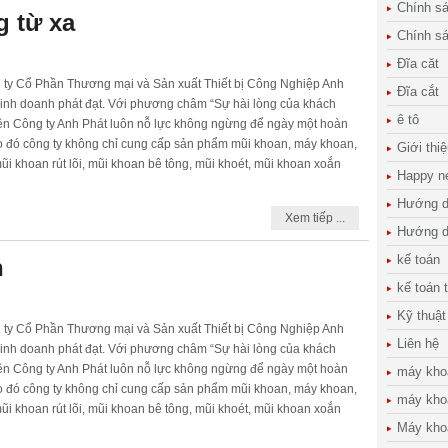
Chính s
 từ xa
Chính s
Đĩa căt
g ty Cổ Phần Thương mại và Sản xuất Thiết bị Công Nghiệp Anh
Đĩa cắt
inh doanh phát đạt. Với phương châm “Sự hài lòng của khách
ê tô
nên Công ty Anh Phát luôn nỗ lực không ngừng để ngày một hoàn
o đó công ty không chỉ cung cấp sản phẩm mũi khoan, máy khoan,
Giới thi
i khoan rút lõi, mũi khoan bê tông, mũi khoét, mũi khoan xoắn
Happy n
Hướng d
Xem tiếp ...
Hướng d
kế toán
h
kế toán 
Kỹ thuật
g ty Cổ Phần Thương mại và Sản xuất Thiết bị Công Nghiệp Anh
Liên hệ
inh doanh phát đạt. Với phương châm “Sự hài lòng của khách
nên Công ty Anh Phát luôn nỗ lực không ngừng để ngày một hoàn
máy kho
o đó công ty không chỉ cung cấp sản phẩm mũi khoan, máy khoan,
máy kho
i khoan rút lõi, mũi khoan bê tông, mũi khoét, mũi khoan xoắn
Máy kho