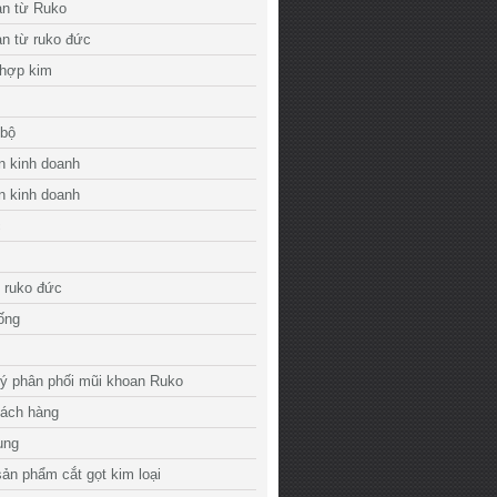
an từ Ruko
n từ ruko đức
 hợp kim
 bộ
n kinh doanh
n kinh doanh
c
 ruko đức
 ống
lý phân phối mũi khoan Ruko
hách hàng
ụng
ản phẩm cắt gọt kim loại