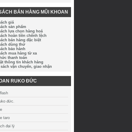
SÁCH BÁN HÀNG MŨI KHOAN
sách giá
 sách sản phẩm
sách lựa chọn hàng hoá
sách hoàn tiền chênh lệch
sách bán hàng đặc biệt
sách dùng thử
sách bảo hành
sách mua hàng từ xa
thức thanh toán
ật thông tin khách hàng
 sách vận chuyển, giao nhận
HOAN RUKO ĐỨC
flash
ruko đức.
ue
e taro
ch đại lý