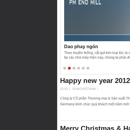
Dao phay ngón
Theo truyền thống, cắt gọt kim loại tức là
tại các nhà máy hiện nay, chúng ta phải đ
nhiệt có chứa sắt hoặc không chứa sắt (ví 
với hợp kim thép truyền thống và có thể th
Happy new year 2012
22:53
RUKOVIETNAM
Công ty Cổ phần Thương mại & Sản xuất Th
Germany kính chúc quý khách một năm mớ
Merry Christmas & H