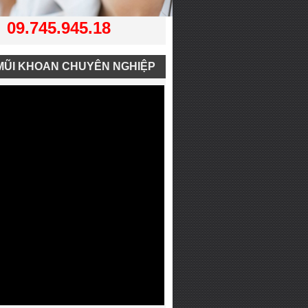
09.745.945.18
MŨI KHOAN CHUYÊN NGHIỆP