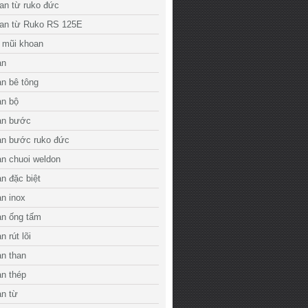
an từ ruko đức
an từ Ruko RS 125E
 mũi khoan
an
n bê tông
an bộ
an bước
an bước ruko đức
n chuoi weldon
n đặc biệt
n inox
an ống tấm
 rút lõi
n than
n thép
an từ