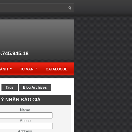
9.745.945.18
anso1@gmail.com
»
»
MẢNH
TƯ VẤN
CATALOGUE
Tags
Blog Archives
c sản phẩm Ruko - Germany
Ý NHẬN BÁO GIÁ
ệt Nam
Name
Phone
Address