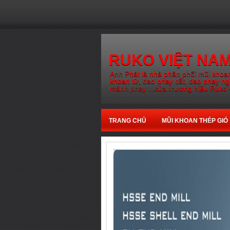
RUKO VIỆT NA
Anh Phát là nhà phân phối mũi khoan
khoan từ, dao phay cắt, dao phay n
mảnh phay ...của thương hiệu Ruko 
TRANG CHỦ
MŨI KHOAN THÉP GIÓ