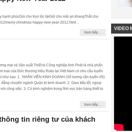
̣nh phúcGói cho trọn lộc tàiGiữ cho mãi an khangThắt cho
1/12/merry-christmas-happy-new-year-2012.html...
VIDEO 
Xem tiếp ...
ng mại và Sản xuất Thiết bị Công nghiệp Anh Phát là nhà phấn
im loại của Đức thương hiệu Ruko tại Việt Nam có nhu cầu tuyển
u chí như sau: 1. NHÂN VIÊN KINH DOANH (Số lượng cần tuyển 05).
 đẳng chuyên ngành Quản trị kinh doanh. 2. Giao tiếp tốt, ngoại
với công việc. 3. Có kinh nghiệm trong lĩnh vực bán hàng thiết bị
Xem tiếp ...
hông tin riêng tư của khách