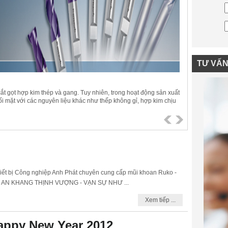
TƯ VẤ
 cắt gọt hợp kim thép và gang. Tuy nhiên, trong hoạt động sản xuất
ối mặt với các nguyên liệu khác như thếp không gỉ, hợp kim chịu
dụ: titanium) và siêu hợp kim. Những vật liệu này rất khác biệt so
ực sự đúng nghĩa là “khó gia công”. .
iết bị Công nghiệp Anh Phát chuyên cung cấp mũi khoan Ruko -
i: AN KHANG THỊNH VƯỢNG - VẠN SỰ NHƯ ...
Xem tiếp ...
appy New Year 2012