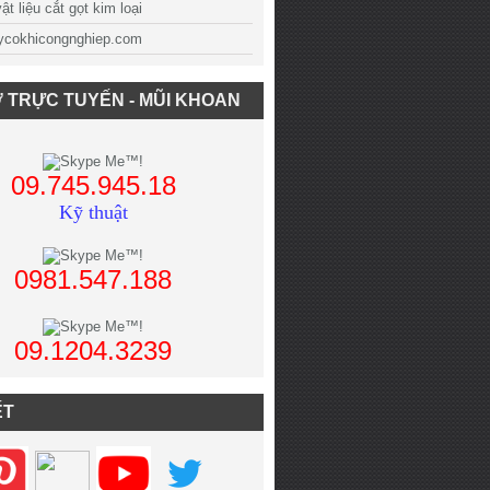
t liệu cắt gọt kim loại
cokhicongnghiep.com
 TRỰC TUYẾN - MŨI KHOAN
09.745.945.18
Kỹ thuật
0981.547.188
09.1204.3239
ẾT