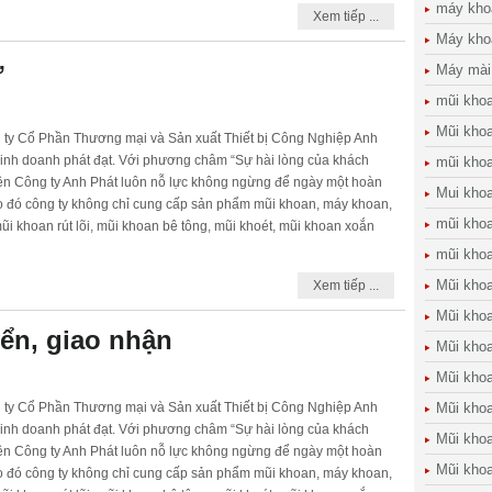
máy kho
Xem tiếp ...
Máy kho
ử
Máy mài
mũi kho
Mũi khoa
g ty Cổ Phần Thương mại và Sản xuất Thiết bị Công Nghiệp Anh
inh doanh phát đạt. Với phương châm “Sự hài lòng của khách
mũi kho
nên Công ty Anh Phát luôn nỗ lực không ngừng để ngày một hoàn
Mui kho
o đó công ty không chỉ cung cấp sản phẩm mũi khoan, máy khoan,
mũi kho
i khoan rút lõi, mũi khoan bê tông, mũi khoét, mũi khoan xoắn
mũi khoa
Mũi khoa
Xem tiếp ...
Mũi khoa
ển, giao nhận
Mũi kho
Mũi khoan
g ty Cổ Phần Thương mại và Sản xuất Thiết bị Công Nghiệp Anh
Mũi khoa
inh doanh phát đạt. Với phương châm “Sự hài lòng của khách
Mũi khoa
nên Công ty Anh Phát luôn nỗ lực không ngừng để ngày một hoàn
Mũi kho
o đó công ty không chỉ cung cấp sản phẩm mũi khoan, máy khoan,