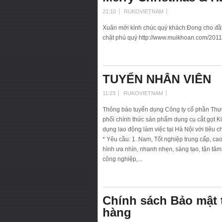
21:10
RUKOVIETNAM
Xuân mới kính chúc quý khách:Đong cho đầy ha
chặt phú quý http://www.muikhoan.com/201
TUYỂN NHÂN VIÊN
11:23
RUKOVIETNAM
Thông báo tuyển dụng Công ty cổ phần Thươ
phối chính thức sản phẩm dụng cụ cắt gọt K
dụng lao động làm việc tại Hà Nội với tiê
* Yêu cầu: 1. Nam, Tốt nghiệp trung cấp, cao
hình ưa nhìn, nhanh nhẹn, sáng tạo, tận tâm 
công nghiệp,...
Chính sách Bảo mật t
hàng