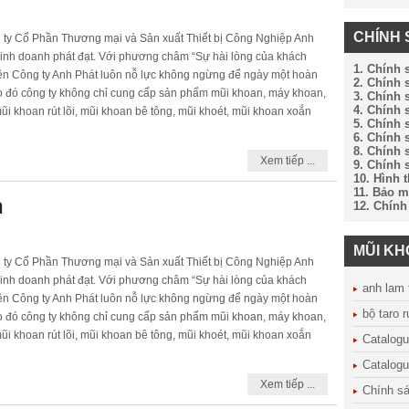
CHÍNH 
g ty Cổ Phần Thương mại và Sản xuất Thiết bị Công Nghiệp Anh
inh doanh phát đạt. Với phương châm “Sự hài lòng của khách
1. Chính 
nên Công ty Anh Phát luôn nỗ lực không ngừng để ngày một hoàn
2. Chính
o đó công ty không chỉ cung cấp sản phẩm mũi khoan, máy khoan,
3. Chính 
4. Chính 
i khoan rút lõi, mũi khoan bê tông, mũi khoét, mũi khoan xoắn
5. Chính 
6. Chính 
8. Chính 
Xem tiếp ...
9. Chính 
10. Hình 
11. Bảo m
n
12. Chính
MŨI K
g ty Cổ Phần Thương mại và Sản xuất Thiết bị Công Nghiệp Anh
inh doanh phát đạt. Với phương châm “Sự hài lòng của khách
anh lam 
nên Công ty Anh Phát luôn nỗ lực không ngừng để ngày một hoàn
bộ taro 
o đó công ty không chỉ cung cấp sản phẩm mũi khoan, máy khoan,
i khoan rút lõi, mũi khoan bê tông, mũi khoét, mũi khoan xoắn
Catalog
Catalogu
Xem tiếp ...
Chính sá