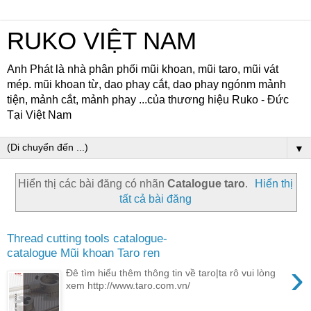
RUKO VIỆT NAM
Anh Phát là nhà phân phối mũi khoan, mũi taro, mũi vát
mép. mũi khoan từ, dao phay cắt, dao phay ngónm mảnh
tiện, mảnh cắt, mảnh phay ...của thương hiệu Ruko - Đức
Tại Việt Nam
▼
Hiển thị các bài đăng có nhãn
Catalogue taro
.
Hiển thị
tất cả bài đăng
Thread cutting tools catalogue-
catalogue Mũi khoan Taro ren
›
Đê tìm hiểu thêm thông tin về taro|ta rô vui lòng
xem http://www.taro.com.vn/