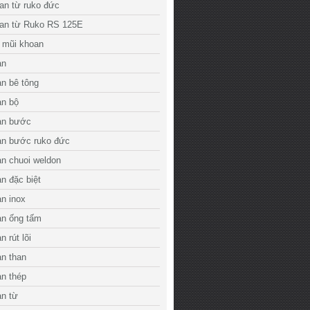
an từ ruko đức
an từ Ruko RS 125E
 mũi khoan
an
n bê tông
an bộ
an bước
an bước ruko đức
n chuoi weldon
n đặc biệt
n inox
an ống tấm
 rút lõi
n than
n thép
an từ