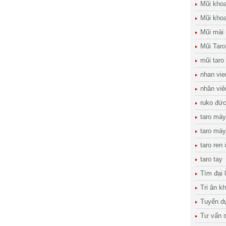
Mũi kho
Mũi khoa
Mũi mài
Mũi Taro
mũi taro
nhan vie
nhân viê
ruko đứ
taro máy
taro máy
taro ren
taro tay
Tìm đại 
Tri ân k
Tuyển d
Tư vấn s