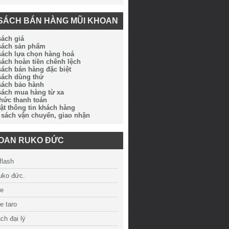
SÁCH BÁN HÀNG MŨI KHOAN
sách giá
 sách sản phẩm
sách lựa chọn hàng hoá
sách hoàn tiền chênh lệch
sách bán hàng đặc biệt
sách dùng thử
sách bảo hành
sách mua hàng từ xa
thức thanh toán
ật thông tin khách hàng
 sách vận chuyển, giao nhận
HOAN RUKO ĐỨC
flash
ruko đức.
ue
e taro
ch đại lý