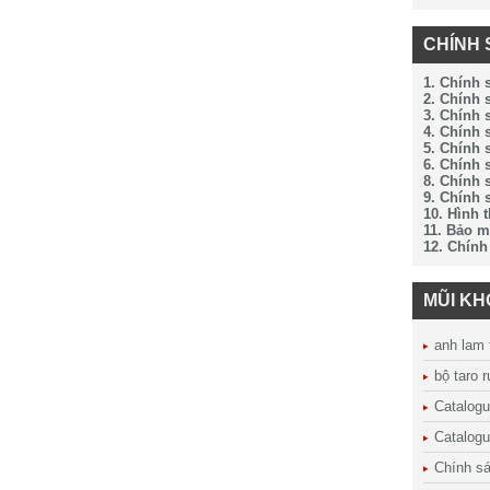
CHÍNH 
1. Chính 
2. Chính
3. Chính 
4. Chính 
5. Chính 
6. Chính 
8. Chính 
9. Chính 
10. Hình 
11. Bảo m
12. Chính
MŨI K
anh lam 
bộ taro 
Catalog
Catalogu
Chính sá