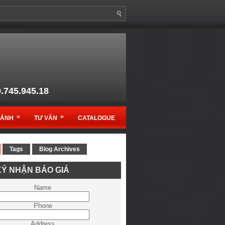
9.745.945.18
anso1@gmail.com
»
»
MẢNH
TƯ VẤN
CATALOGUE
Tags
Blog Archives
c sản phẩm Ruko - Germany
Ý NHẬN BÁO GIÁ
ệt Nam
Name
Phone
Address