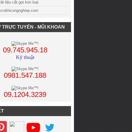
t liệu cắt gọt kim loại
cokhicongnghiep.com
 TRỰC TUYẾN - MŨI KHOAN
09.745.945.18
Kỹ thuật
0981.547.188
09.1204.3239
ẾT