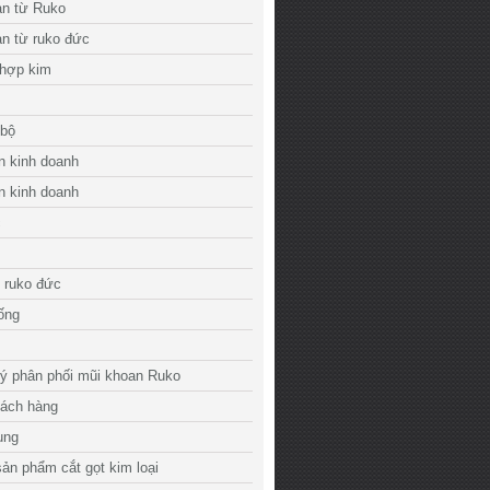
an từ Ruko
n từ ruko đức
 hợp kim
 bộ
n kinh doanh
n kinh doanh
c
 ruko đức
 ống
lý phân phối mũi khoan Ruko
hách hàng
ụng
ản phẩm cắt gọt kim loại