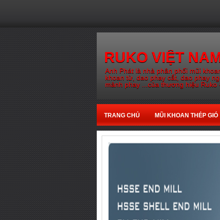
RUKO VIỆT NA
Anh Phát là nhà phân phối mũi khoan
khoan từ, dao phay cắt, dao phay n
mảnh phay ...của thương hiệu Ruko 
TRANG CHỦ
MŨI KHOAN THÉP GIÓ