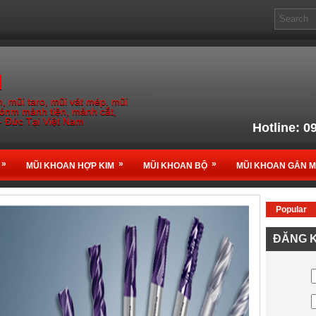
M
muikhoanso1@gmail.com
, mũi taro, mũi vát mép. mũi
gónm mảnh tiện, mảnh cắt,
- Đức Tại Việt Nam
Hotline: 0
Email: muikho
»
»
»
MŨI KHOAN HỢP KIM
MŨI KHOAN BỘ
MŨI KHOAN GẮN 
Popular
Nhà Phân phối chính thứ
ĐĂNG K
tại
Vi