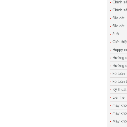
Chính s
Chính s
Đĩa căt
Đĩa cắt
ê tô
Giới thi
Happy n
Hướng d
Hướng d
kế toán
kế toán 
Kỹ thuật
Liên hệ
máy kho
máy kho
Máy kho