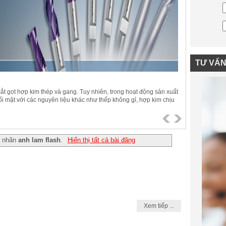
TƯ VẤ
 cắt gọt hợp kim thép và gang. Tuy nhiên, trong hoạt động sản xuất
ối mặt với các nguyên liệu khác như thếp không gỉ, hợp kim chịu
dụ: titanium) và siêu hợp kim. Những vật liệu này rất khác biệt so
ực sự đúng nghĩa là “khó gia công”. .
ó nhãn
anh lam flash
.
Hiển thị tất cả bài đăng
Xem tiếp ...