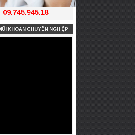
09.745.945.18
MŨI KHOAN CHUYÊN NGHIỆP