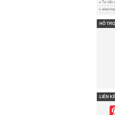
Tư vấn vậ
www.may
HỖ TRỢ
LIÊN K