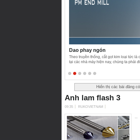
Dao phay ngón
Theo truyền thống, cắt gọt kim loại tức là
tại các nhà máy hiện nay, chúng ta phải đ
nhiệt có chứa sắt hoặc không chứa sắt (ví 
với hợp kim thép truyền thống và có thể th
Hiển thị các bài đăng c
Anh lam flash 3
09:35
RUKOVIETNAM
...