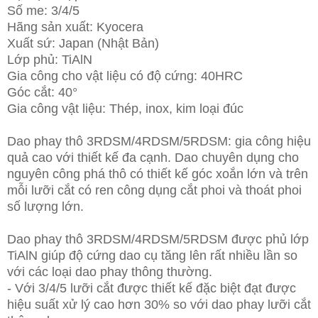
Số me: 3/4/5
Hãng sản xuất: Kyocera
Xuất sứ: Japan (Nhật Bản)
Lớp phủ: TiAlN
Gia công cho vật liệu có độ cứng: 40HRC
Góc cắt: 40°
Gia công vật liệu: Thép, inox, kim loại đúc
Dao phay thô 3RDSM/4RDSM/5RDSM: gia công hiệu
quả cao với thiết kế đa cạnh. Dao chuyên dụng cho
nguyên công phá thô có thiết kế góc xoắn lớn và trên
mỗi lưỡi cắt có ren công dụng cắt phoi và thoát phoi
số lượng lớn.
Dao phay thô 3RDSM/4RDSM/5RDSM được phủ lớp
TiAlN giúp độ cứng dao cụ tăng lên rất nhiều lần so
với các loại dao phay thông thường.
- Với 3/4/5 lưỡi cắt được thiết kế đặc biệt đạt được
hiệu suất xử lý cao hơn 30% so với dao phay lưỡi cắt