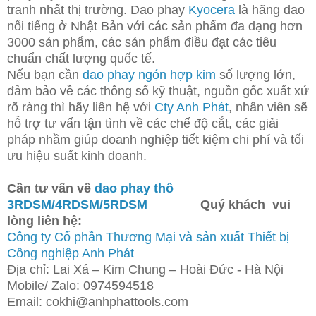
tranh nhất thị trường. Dao phay
Kyocera
là hãng dao
nổi tiếng ở Nhật Bản với các sản phẩm đa dạng hơn
3000 sản phẩm, các sản phẩm điều đạt các tiêu
chuẩn chất lượng quốc tế.
Nếu bạn cần
dao phay ngón hợp kim
số lượng lớn,
đảm bảo về các thông số kỹ thuật, nguồn gốc xuất xứ
rõ ràng thì hãy liên hệ với
Cty Anh Phát
, nhân viên sẽ
hỗ trợ tư vấn tận tình về các chế độ cắt, các giải
pháp nhầm giúp doanh nghiệp tiết kiệm chi phí và tối
ưu hiệu suất kinh doanh.
Cần tư vấn về
dao phay thô
3RDSM/4RDSM/5RDSM
Quý khách vui
lòng liên hệ:
Công ty Cổ phần Thương Mại và sản xuất Thiết bị
Công nghiệp Anh Phát
Địa chỉ: Lai Xá – Kim Chung – Hoài Đức - Hà Nội
Mobile/ Zalo: 0974594518
Email: cokhi@anhphattools.com