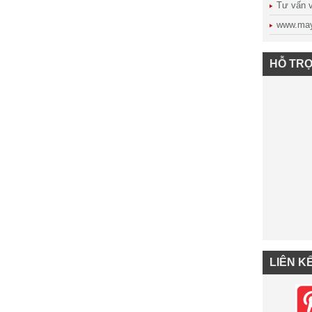
Tư vấn vậ
www.may
HỖ TRỢ
LIÊN K