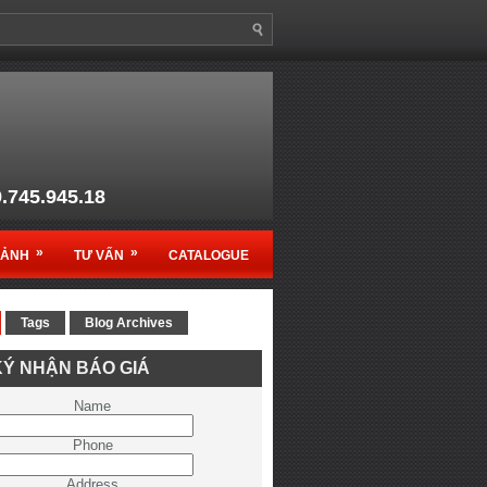
9.745.945.18
anso1@gmail.com
»
»
MẢNH
TƯ VẤN
CATALOGUE
Tags
Blog Archives
c sản phẩm Ruko - Germany
Ý NHẬN BÁO GIÁ
ệt Nam
Name
Phone
Address