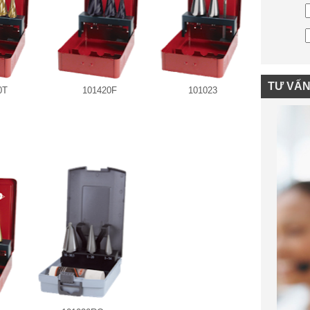
TƯ VẤ
0T
101420F
101023