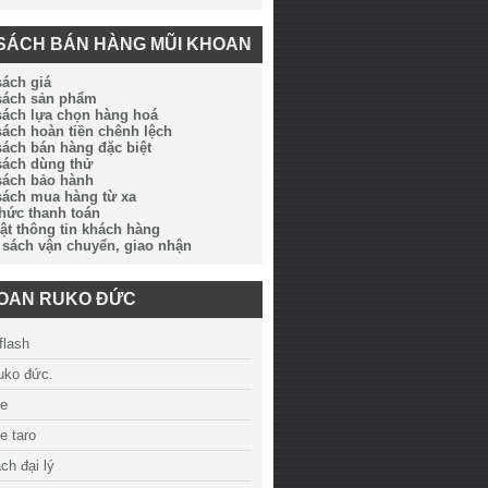
SÁCH BÁN HÀNG MŨI KHOAN
sách giá
 sách sản phẩm
sách lựa chọn hàng hoá
sách hoàn tiền chênh lệch
sách bán hàng đặc biệt
sách dùng thử
sách bảo hành
sách mua hàng từ xa
thức thanh toán
ật thông tin khách hàng
 sách vận chuyển, giao nhận
HOAN RUKO ĐỨC
flash
ruko đức.
ue
e taro
ch đại lý