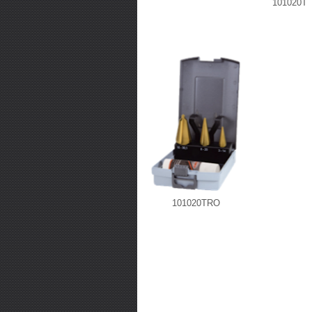
101020T
101020TRO