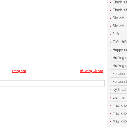
Chính s
Chính s
Đĩa căt
Đĩa cắt
ê tô
Giới thi
Happy n
Hướng d
Hướng d
Trang chủ
Bài đăng Cũ hơn
kế toán
kế toán 
Kỹ thuật
Liên hệ
máy kho
máy kho
Máy kho