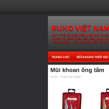
RUKO VIỆT NA
Anh Phát là nhà phân phối mũi khoan
khoan từ, dao phay cắt, dao phay n
mảnh phay ...của thương hiệu Ruko 
TRANG CHỦ
MŨI KHOAN THÉP GIÓ
Mũi khoan ống tấm
20:39
RUKOVIETNAM