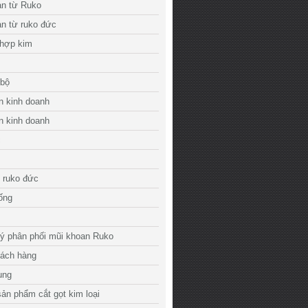
an từ Ruko
n từ ruko đức
 hợp kim
 bộ
n kinh doanh
n kinh doanh
c
 ruko đức
 ống
lý phân phối mũi khoan Ruko
hách hàng
ụng
ản phẩm cắt gọt kim loại