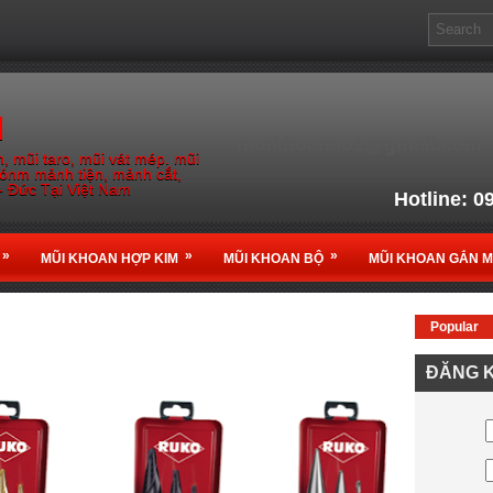
M
muikhoanso1@gmail.com
, mũi taro, mũi vát mép. mũi
gónm mảnh tiện, mảnh cắt,
- Đức Tại Việt Nam
Hotline: 0
Email: muikho
»
»
»
MŨI KHOAN HỢP KIM
MŨI KHOAN BỘ
MŨI KHOAN GẮN 
Popular
Nhà Phân phối chính thứ
ĐĂNG K
tại
Vi