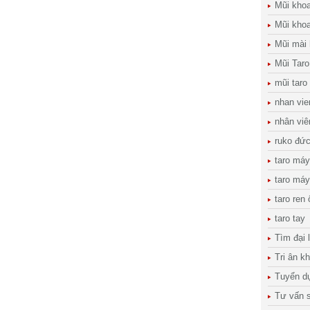
Mũi kho
Mũi khoa
Mũi mài
Mũi Taro
mũi taro
nhan vie
nhân viê
ruko đứ
taro máy
taro máy
taro ren
taro tay
Tìm đại 
Tri ân k
Tuyển d
Tư vấn s