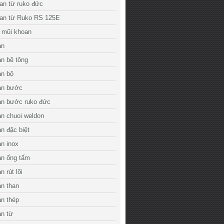
an từ ruko đức
an từ Ruko RS 125E
 mũi khoan
an
n bê tông
an bộ
an bước
an bước ruko đức
n chuoi weldon
n đặc biệt
n inox
an ống tấm
 rút lõi
n than
n thép
an từ