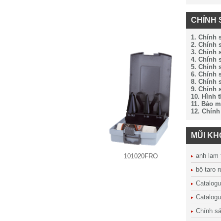
CHÍNH 
1. Chính 
2. Chính
3. Chính 
4. Chính 
5. Chính 
6. Chính 
8. Chính 
9. Chính 
10. Hình 
11. Bảo m
12. Chính
MŨI K
anh lam 
101020FRO
bộ taro 
Catalog
Catalogu
Chính sá