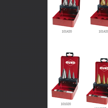
101420
10142
101020