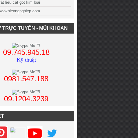
t liệu cắt gọt kim loại
cokhicongnghiep.com
 TRỰC TUYẾN - MŨI KHOAN
09.745.945.18
Kỹ thuật
0981.547.188
09.1204.3239
ẾT