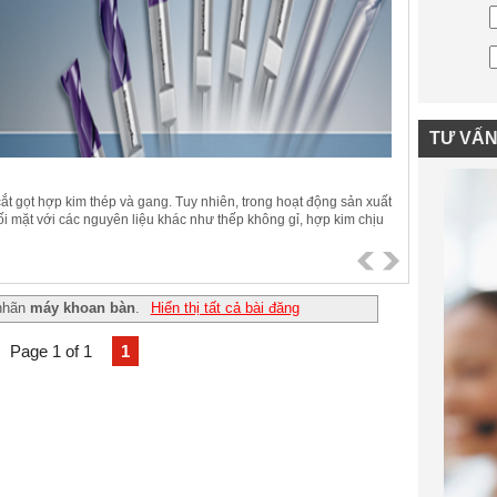
TƯ VẤ
 cắt gọt hợp kim thép và gang. Tuy nhiên, trong hoạt động sản xuất
ối mặt với các nguyên liệu khác như thếp không gỉ, hợp kim chịu
dụ: titanium) và siêu hợp kim. Những vật liệu này rất khác biệt so
ực sự đúng nghĩa là “khó gia công”. .
 nhãn
máy khoan bàn
.
Hiển thị tất cả bài đăng
Page 1 of 1
1