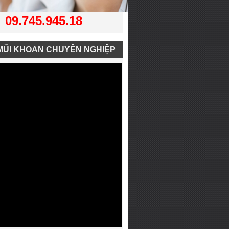
09.745.945.18
MŨI KHOAN CHUYÊN NGHIỆP