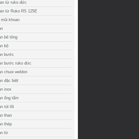
an từ ruko đức
an từ Ruko RS 125E
 mũi khoan
an
n bê tông
an bộ
an bước
an bước ruko đức
n chuoi weldon
n đặc biệt
n inox
an ống tấm
 rút lõi
n than
n thép
an từ