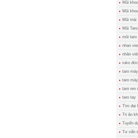
Mũi kho
Mũi khoa
Mũi mài
Mũi Taro
mũi taro
nhan vie
nhân viê
ruko đứ
taro máy
taro máy
taro ren
taro tay
Tìm đại 
Tri ân k
Tuyển d
Tư vấn s