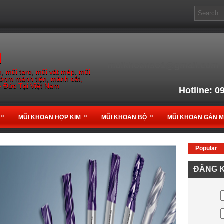
M
muikhoanso1@gmail.com
, mũi taro, mũi vát mép. mũi
gónm mảnh tiện, mảnh cắt,
- Đức Tại Việt Nam
Hotline: 0
Email: muikho
»
»
»
MŨI KHOAN HỢP KIM
MŨI KHOAN BỘ
MŨI KHOAN GẮN 
Popular
Nhà Phân phối chính thứ
ĐĂNG K
tại
Vi