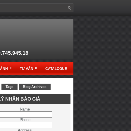
9.745.945.18
anso1@gmail.com
»
»
MẢNH
TƯ VẤN
CATALOGUE
Tags
Blog Archives
c sản phẩm Ruko - Germany
Ý NHẬN BÁO GIÁ
ệt Nam
Name
Phone
Address