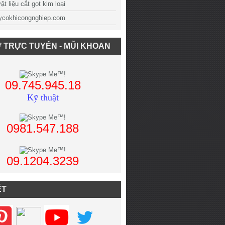
t liệu cắt gọt kim loại
cokhicongnghiep.com
 TRỰC TUYẾN - MŨI KHOAN
09.745.945.18
Kỹ thuật
0981.547.188
09.1204.3239
ẾT