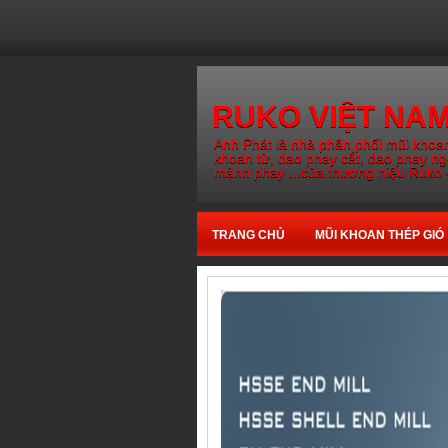
RUKO VIỆT NA
Anh Phát là nhà phân phối mũi khoan
khoan từ, dao phay cắt, dao phay n
mảnh phay ...của thương hiệu Ruko 
TRANG CHỦ
MŨI KHOAN THÉP GIÓ