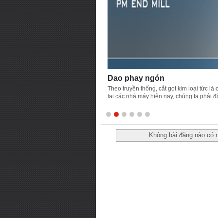
Dao phay ngón
Theo truyền thống, cắt gọt kim loại tức là
tại các nhà máy hiện nay, chúng ta phải đ
nhiệt có chứa sắt hoặc không chứa sắt (ví 
với hợp kim thép truyền thống và có thể th
Không bài đăng nào có