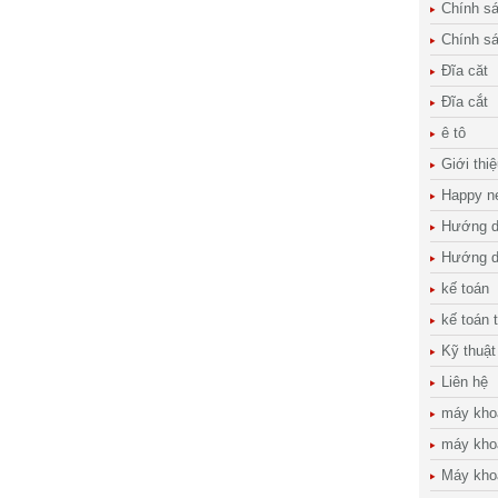
Chính s
Chính s
Đĩa căt
Đĩa cắt
ê tô
Giới thi
Happy n
Hướng d
Hướng d
kế toán
kế toán 
Kỹ thuật
Liên hệ
máy kho
máy kho
Máy kho