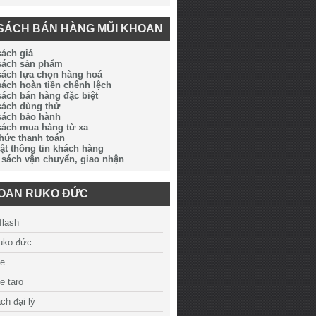
SÁCH BÁN HÀNG MŨI KHOAN
sách giá
 sách sản phẩm
sách lựa chọn hàng hoá
sách hoàn tiền chênh lệch
sách bán hàng đặc biệt
sách dùng thử
sách bảo hành
sách mua hàng từ xa
thức thanh toán
ật thông tin khách hàng
 sách vận chuyển, giao nhận
HOAN RUKO ĐỨC
flash
ruko đức.
ue
e taro
ch đại lý