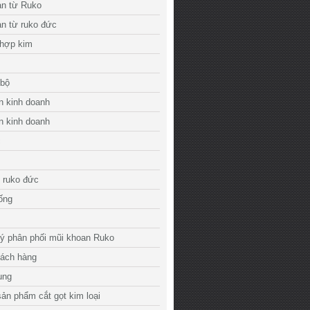
an từ Ruko
n từ ruko đức
 hợp kim
 bộ
n kinh doanh
n kinh doanh
c
 ruko đức
 ống
lý phân phối mũi khoan Ruko
hách hàng
ụng
ản phẩm cắt gọt kim loại