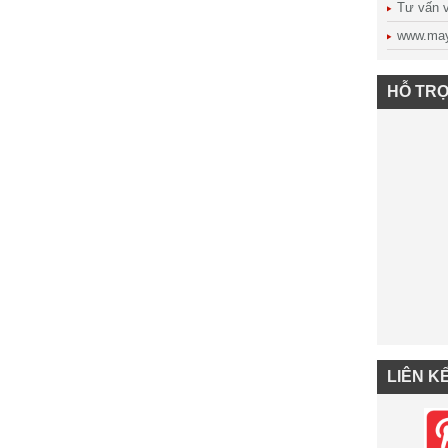
Tư vấn vậ
www.may
HỖ TRỢ
LIÊN K