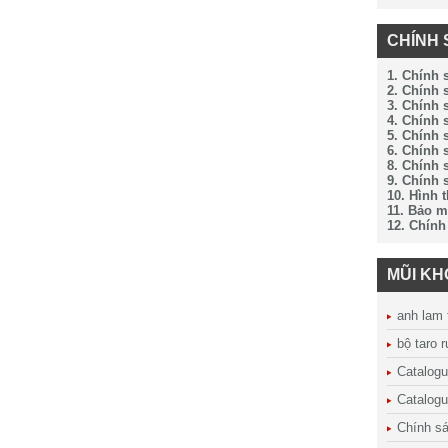
CHÍNH 
1. Chính 
2. Chính
3. Chính 
4. Chính 
5. Chính 
6. Chính 
8. Chính 
9. Chính 
10. Hình 
11. Bảo m
12. Chính
MŨI K
anh lam 
bộ taro 
Catalog
Catalogu
Chính sá